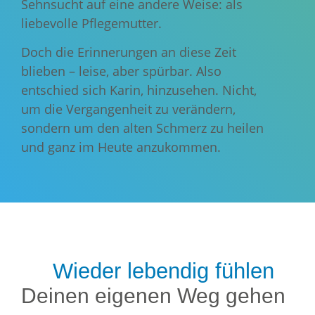
Sehnsucht auf eine andere Weise: als
liebevolle Pflegemutter.
Doch die Erinnerungen an diese Zeit
blieben – leise, aber spürbar. Also
entschied sich Karin, hinzusehen. Nicht,
um die Vergangenheit zu verändern,
sondern um den alten Schmerz zu heilen
und ganz im Heute anzukommen.
Wieder lebendig fühlen
Deinen eigenen Weg gehen