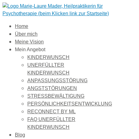
Zum
Inhalt
springen
Home
Über mich
Meine Vision
Mein Angebot
KINDERWUNSCH
UNERFÜLLTER
KINDERWUNSCH
ANPASSUNGSSTÖRUNG
ANGSTSTÖRUNGEN
STRESSBEWÄLTIGUNG
PERSÖNLICHKEITSENTWICKLUNG
RECONNECT BY ML
FAQ UNERFÜLLTER
KINDERWUNSCH
Blog