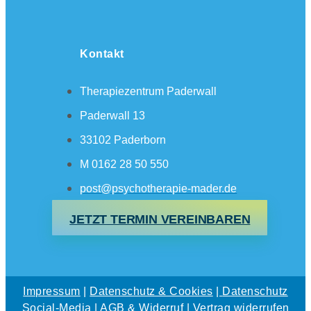
Kontakt
Therapiezentrum Paderwall
Paderwall 13
33102 Paderborn
M 0162 28 50 550
post@psychotherapie-mader.de
JETZT TERMIN VEREINBAREN
Impressum
|
Datenschutz & Cookies
|
Datenschutz
Social-Media
| AGB & Widerruf
|
Vertrag widerrufen