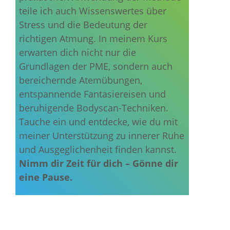
teile ich auch Wissenswertes über
Stress und die Bedeutung der
richtigen Atmung. In meinem Kurs
erwarten dich nicht nur die
Grundlagen der PME, sondern auch
bereichernde Atemübungen,
entspannende Fantasiereisen und
beruhigende Bodyscan-Techniken.
Tauche ein und entdecke, wie du mit
meiner Unterstützung zu innerer Ruhe
und Ausgeglichenheit finden kannst.
Nimm dir Zeit für dich – Gönne dir
eine Pause.