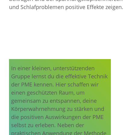
und Schlafproblemen positive Effekte zeigen.
In einer kleinen, unterstützenden
Gruppe lernst du die effektive Technik
der PME kennen. Hier schaffen wir
einen geschützten Raum, um
gemeinsam zu entspannen, deine
Körperwahrnehmung zu stärken und
die positiven Auswirkungen der PME
selbst zu erleben. Neben der
praktischen Anwendung der Methode